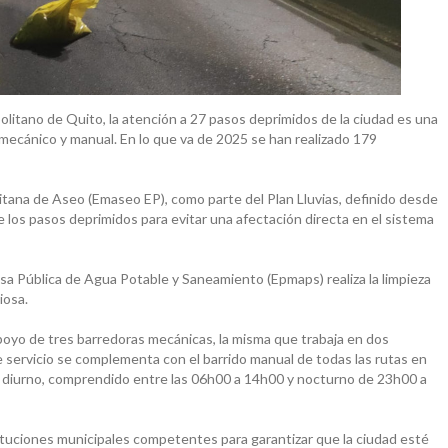
politano de Quito, la atención a 27 pasos deprimidos de la ciudad es una
do mecánico y manual. En lo que va de 2025 se han realizado 179
itana de Aseo (Emaseo EP), como parte del Plan Lluvias, definido desde
de los pasos deprimidos para evitar una afectación directa en el sistema
sa Pública de Agua Potable y Saneamiento (Epmaps) realiza la limpieza
iosa.
poyo de tres barredoras mecánicas, la misma que trabaja en dos
 servicio se complementa con el barrido manual de todas las rutas en
rio diurno, comprendido entre las 06h00 a 14h00 y nocturno de 23h00 a
ituciones municipales competentes para garantizar que la ciudad esté