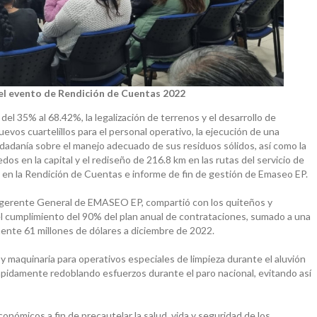
el evento de Rendición de Cuentas 2022
 del 35% al 68.42%, la legalización de terrenos y el desarrollo de
evos cuartelillos para el personal operativo, la ejecución de una
dadanía sobre el manejo adecuado de sus residuos sólidos, así como la
os en la capital y el rediseño de 216.8 km en las rutas del servicio de
n en la Rendición de Cuentas e informe de fin de gestión de Emaseo EP.
a, gerente General de EMASEO EP, compartió con los quiteños y
 el cumplimiento del 90% del plan anual de contrataciones, sumado a una
nte 61 millones de dólares a diciembre de 2022.
y maquinaria para operativos especiales de limpieza durante el aluvión
umpidamente redoblando esfuerzos durante el paro nacional, evitando así
onómicos a fin de precautelar la salud, vida y seguridad de los