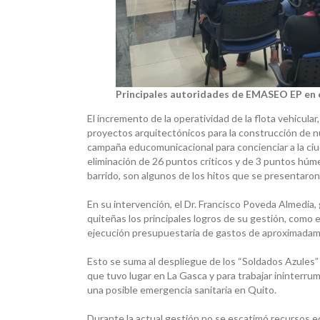
Principales autoridades de EMASEO EP en 
El incremento de la operatividad de la flota vehicular,
proyectos arquitectónicos para la construcción de nu
campaña educomunicacional para concienciar a la ciu
eliminación de 26 puntos críticos y de 3 puntos húmed
barrido, son algunos de los hitos que se presentaro
En su intervención, el Dr. Francisco Poveda Almedi
quiteñas los principales logros de su gestión, como
ejecución presupuestaria de gastos de aproximadame
Esto se suma al despliegue de los “Soldados Azules” 
que tuvo lugar en La Gasca y para trabajar ininterr
una posible emergencia sanitaria en Quito.
Durante la actual gestión no se escatimó recursos ec