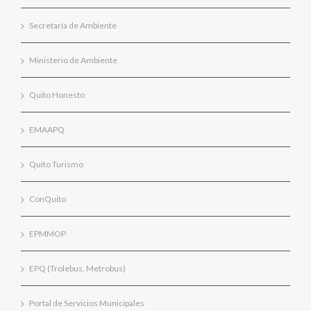
Secretaría de Ambiente
Ministerio de Ambiente
Quito Honesto
EMAAPQ
Quito Turismo
ConQuito
EPMMOP
EPQ (Trolebus, Metrobus)
Portal de Servicios Municipales