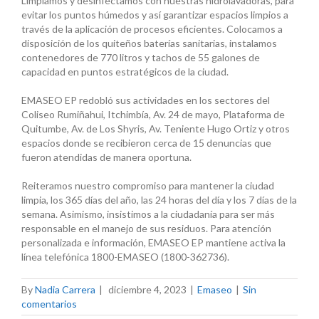
Limpiamos y desinfectamos con nuestras hidrolavadoras, para
evitar los puntos húmedos y así garantizar espacios limpios a
través de la aplicación de procesos eficientes. Colocamos a
disposición de los quiteños baterías sanitarias, instalamos
contenedores de 770 litros y tachos de 55 galones de
capacidad en puntos estratégicos de la ciudad.
EMASEO EP redobló sus actividades en los sectores del
Coliseo Rumiñahui, Itchimbía, Av. 24 de mayo, Plataforma de
Quitumbe, Av. de Los Shyris, Av. Teniente Hugo Ortiz y otros
espacios donde se recibieron cerca de 15 denuncias que
fueron atendidas de manera oportuna.
Reiteramos nuestro compromiso para mantener la ciudad
limpia, los 365 días del año, las 24 horas del día y los 7 días de la
semana. Asimismo, insistimos a la ciudadanía para ser más
responsable en el manejo de sus residuos. Para atención
personalizada e información, EMASEO EP mantiene activa la
línea telefónica 1800-EMASEO (1800-362736).
By
Nadia Carrera
|
diciembre 4, 2023
|
Emaseo
|
Sin
comentarios