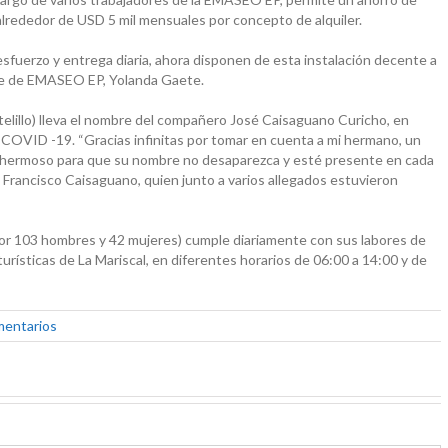
alrededor de USD 5 mil mensuales por concepto de alquiler.
fuerzo y entrega diaria, ahora disponen de esta instalación decente a
ente de EMASEO EP, Yolanda Gaete.
telillo) lleva el nombre del compañero José Caisaguano Curicho, en
 COVID -19. “Gracias infinitas por tomar en cuenta a mi hermano, un
o hermoso para que su nombre no desaparezca y esté presente en cada
 Francisco Caisaguano, quien junto a varios allegados estuvieron
 por 103 hombres y 42 mujeres) cumple diariamente con sus labores de
turísticas de La Mariscal, en diferentes horarios de 06:00 a 14:00 y de
mentarios