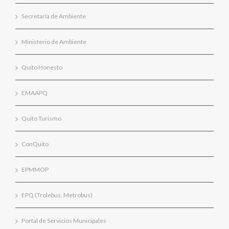
Secretaría de Ambiente
Ministerio de Ambiente
Quito Honesto
EMAAPQ
Quito Turismo
ConQuito
EPMMOP
EPQ (Trolebus, Metrobus)
Portal de Servicios Municipales