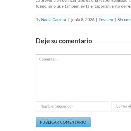
La prevención de incendios es una responsabilidad co
fuego, sino que también evita el taponamiento de rej
By
Nadia Carrera
|
junio 8, 2026
|
Emaseo
|
Sin co
Deje su comentario
Comment