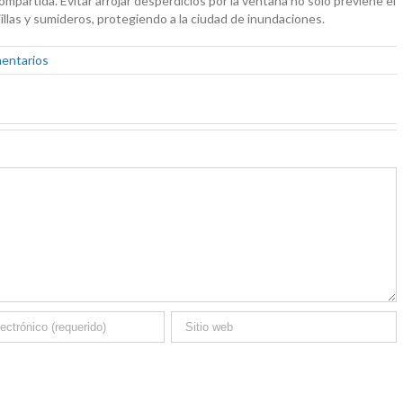
mpartida. Evitar arrojar desperdicios por la ventana no solo previene el
illas y sumideros, protegiendo a la ciudad de inundaciones.
mentarios